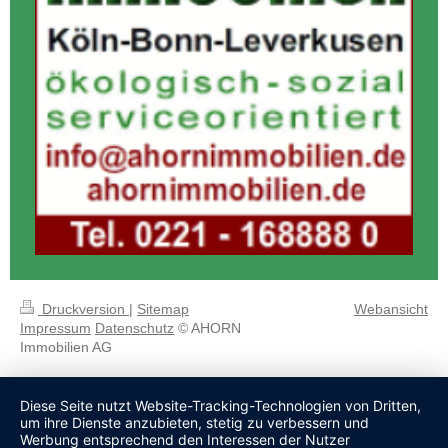
Druckversion
|
Sitemap
Webansicht
Impressum
Datenschutz
© AHORN
Immobilien AG
Diese Seite nutzt Website-Tracking-Technologien von Dritten,
um ihre Dienste anzubieten, stetig zu verbessern und
Werbung entsprechend den Interessen der Nutzer