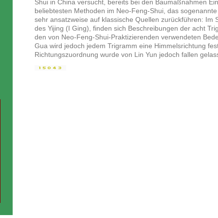
Shui in China versucht, bereits bei den Baumaßnahmen Ein
beliebtesten Methoden im Neo-Feng-Shui, das sogenannte D
sehr ansatzweise auf klassische Quellen zurückführen: Im
des Yijing (I Ging), finden sich Beschreibungen der acht Tri
den von Neo-Feng-Shui-Praktizierenden verwendeten Bed
Gua wird jedoch jedem Trigramm eine Himmelsrichtung fest
Richtungszuordnung wurde von Lin Yun jedoch fallen gelas