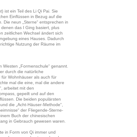
ist ein Teil des Li Qi Pai. Sie
ichen Einflüssen in Bezug auf die
 Die neun „Sterne“ entsprechen in
denen das I Ging basiert, plus
en zeitlichen Wechsel ändert sich
r Umgebung eines Hauses. Dadurch
e richtige Nutzung der Räume im
 im Westen „Formenschule“ genannt.
r durch die natürliche
l für Wohnhäuser als auch für
hte mal die eine, mal die andere
, arbeitet mit den
mpass, gepeilt und auf den
flüssen. Die beiden populärsten
 und die „Acht-Häuser-Methode“,
heimnisse“ der Fliegende-Sterne-
einem Buch der chinesischen
rtelang in Gebrauch gewesen waren.
fte in Form von Qi immer und