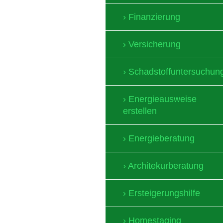
Finanzierung
Versicherung
Schadstoffuntersuchun
Energieausweise
erstellen
Energieberatung
Architekurberatung
Ersteigerungshilfe
Homestaging