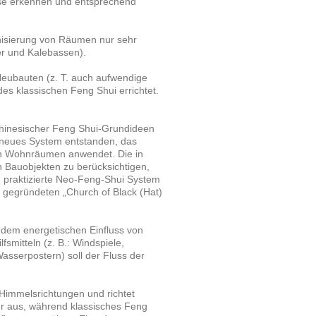
se erkennen und entsprechend
onisierung von Räumen nur sehr
er und Kalebassen).
Neubauten (z. T. auch aufwendige
s klassischen Feng Shui errichtet.
 chinesischer Feng Shui-Grundideen
 neues System entstanden, das
on Wohnräumen anwendet. Die in
n Bauobjekten zu berücksichtigen,
 praktizierte Neo-Feng-Shui System
n gegründeten „Church of Black (Hat)
 dem energetischen Einfluss von
fsmitteln (z. B.: Windspiele,
Wasserpostern) soll der Fluss der
Himmelsrichtungen und richtet
aus, während klassisches Feng