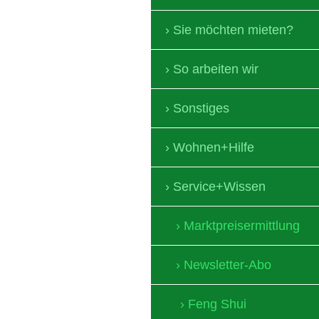
Sie möchten mieten?
So arbeiten wir
Sonstiges
Wohnen+Hilfe
Service+Wissen
Marktpreisermittlung
Newsletter-Abo
Feng Shui