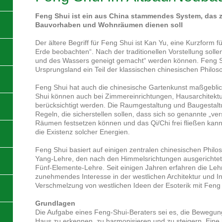
Feng Shui ist ein aus China stammendes System, das 
Bauvorhaben und Wohnräumen dienen soll
Der ältere Begriff für Feng Shui ist Kan Yu, eine Kurzform 
Erde beobachten“. Nach der traditionellen Vorstellung solle
und des Wassers geneigt gemacht“ werden können. Feng Sh
Ursprungsland ein Teil der klassischen chinesischen Philo
Feng Shui hat auch die chinesische Gartenkunst maßgeblic
Shui können auch bei Zimmereinrichtungen, Hausarchitekt
berücksichtigt werden. Die Raumgestaltung und Baugestalt
Regeln, die sicherstellen sollen, dass sich so genannte „ver
Räumen festsetzen können und das Qi/Chi frei fließen kann.
die Existenz solcher Energien.
Feng Shui basiert auf einigen zentralen chinesischen Philo
Yang-Lehre, den nach den Himmelsrichtungen ausgerichte
Fünf-Elemente-Lehre. Seit einigen Jahren erfahren die Le
zunehmendes Interesse in der westlichen Architektur und Inn
Verschmelzung von westlichen Ideen der Esoterik mit Feng
Grundlagen
Die Aufgabe eines Feng-Shui-Beraters sei es, die Bewegu
Haus zu erkennen, zu harmonisieren und zu steigern. Ei