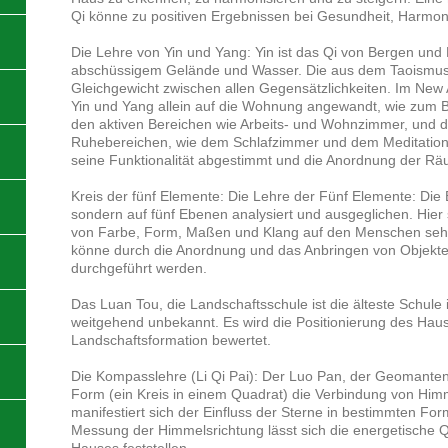
Qi könne zu positiven Ergebnissen bei Gesundheit, Harmon
Die Lehre von Yin und Yang: Yin ist das Qi von Bergen und
abschüssigem Gelände und Wasser. Die aus dem Taoismu
Gleichgewicht zwischen allen Gegensätzlichkeiten. Im New
Yin und Yang allein auf die Wohnung angewandt, wie zum B
den aktiven Bereichen wie Arbeits- und Wohnzimmer, und d
Ruhebereichen, wie dem Schlafzimmer und dem Meditation
seine Funktionalität abgestimmt und die Anordnung der Rä
Kreis der fünf Elemente: Die Lehre der Fünf Elemente: Die 
sondern auf fünf Ebenen analysiert und ausgeglichen. Hier
von Farbe, Form, Maßen und Klang auf den Menschen sehr 
könne durch die Anordnung und das Anbringen von Objekte
durchgeführt werden.
Das Luan Tou, die Landschaftsschule ist die älteste Schul
weitgehend unbekannt. Es wird die Positionierung des Haus
Landschaftsformation bewertet.
Die Kompasslehre (Li Qi Pai): Der Luo Pan, der Geomanten
Form (ein Kreis in einem Quadrat) die Verbindung von Him
manifestiert sich der Einfluss der Sterne in bestimmten For
Messung der Himmelsrichtung lässt sich die energetische 