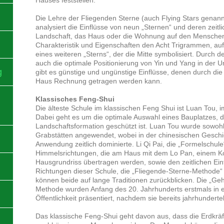
Hauses feststellen.
Die Lehre der Fliegenden Sterne (auch Flying Stars genannt) 
analysiert die Einflüsse von neun „Sternen“ und deren zeitl
Landschaft, das Haus oder die Wohnung auf den Menschen.
Charakteristik und Eigenschaften den Acht Trigrammen, auf 
eines weiteren „Sterns“, der die Mitte symbolisiert. Durch d
auch die optimale Positionierung von Yin und Yang in de
g
gibt es günstige und ungünstige Einflüsse, denen durch di
Haus Rechnung getragen werden kann.
Klassisches Feng-Shui
Die älteste Schule im klassischen Feng Shui ist Luan Tou,
Dabei geht es um die optimale Auswahl eines Bauplatzes, de
Landschaftsformation geschützt ist. Luan Tou wurde sowoh
Grabstätten angewendet, wobei in der chinesischen Geschic
Anwendung zeitlich dominierte. Li Qi Pai, die „Formelschule“
Himmelsrichtungen, die am Haus mit dem Lo Pan, einem Ko
Hausgrundriss übertragen werden, sowie den zeitlichen Ein
Richtungen dieser Schule, die „Fliegende-Sterne-Methode“
können beide auf lange Traditionen zurückblicken. Die „Ge
Methode wurden Anfang des 20. Jahrhunderts erstmals in 
Öffentlichkeit präsentiert, nachdem sie bereits jahrhunde
Das klassische Feng-Shui geht davon aus, dass die Erdkrä