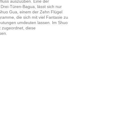
fluss auszuüben. Eine der
rei-Türen-Bagua, lässt sich nur
 Shuo Gua, einem der Zehn Flügel
gramme, die sich mit viel Fantasie zu
eutungen umdeuten lassen. Im Shuo
 zugeordnet, diese
sen.