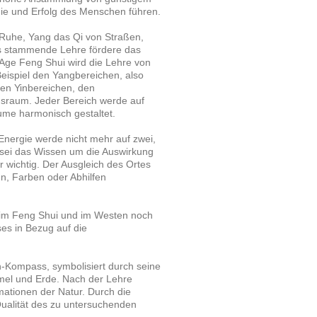
ie und Erfolg des Menschen führen.
 Ruhe, Yang das Qi von Straßen,
s stammende Lehre fördere das
 Age Feng Shui wird die Lehre von
eispiel den Yangbereichen, also
en Yinbereichen, den
sraum. Jeder Bereich werde auf
ume harmonisch gestaltet.
Energie werde nicht mehr auf zwei,
 sei das Wissen um die Auswirkung
wichtig. Der Ausgleich des Ortes
n, Farben oder Abhilfen
e im Feng Shui und im Westen noch
es in Bezug auf die
-Kompass, symbolisiert durch seine
mel und Erde. Nach der Lehre
mationen der Natur. Durch die
Qualität des zu untersuchenden