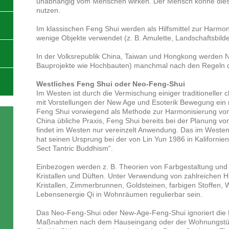
unabhängig vom Menschen wirken. Der Mensch könne die
nutzen.
Im klassischen Feng Shui werden als Hilfsmittel zur Harm
wenige Objekte verwendet (z. B. Amulette, Landschaftsbild
In der Volksrepublik China, Taiwan und Hongkong werden 
Bauprojekte wie Hochbauten) manchmal nach den Regeln de
Westliches Feng Shui oder Neo-Feng-Shui
Im Westen ist durch die Vermischung einiger traditioneller
mit Vorstellungen der New Age und Esoterik Bewegung ein
Feng Shui vorwiegend als Methode zur Harmonisierung v
China übliche Praxis, Feng Shui bereits bei der Planung vo
findet im Westen nur vereinzelt Anwendung. Das im Westen
hat seinen Ursprung bei der von Lin Yun 1986 in Kalifornie
Sect Tantric Buddhism“.
Einbezogen werden z. B. Theorien von Farbgestaltung und
Kristallen und Düften. Unter Verwendung von zahlreichen Hil
Kristallen, Zimmerbrunnen, Goldsteinen, farbigen Stoffen, 
Lebensenergie Qi in Wohnräumen regulierbar sein.
Das Neo-Feng-Shui oder New-Age-Feng-Shui ignoriert die 
Maßnahmen nach dem Hauseingang oder der Wohnungstür 